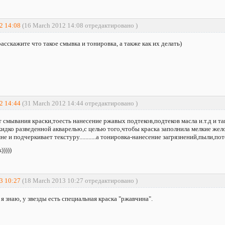
2 14:08
(16 March 2012 14:08 отредактировано )
асскажите что такое смывка и тонировка, а также как их делать)
2 14:44
(31 March 2012 14:44 отредактировано )
 смывания краски,тоесть нанесение ржавых подтеков,подтеков масла и.т.д и та
жидко разведенной акварелью,с целью того,чтобы краска заполнила мелкие жел
е и подчеркивает текстуру...........а тонировка-нанесение загрязнений,пыли,по
)))))
3 10:27
(18 March 2013 10:27 отредактировано )
 я знаю, у звезды есть специальная краска "ржавчина".