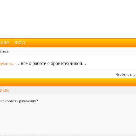
АЦИЯ
ВХОД
тесь.
→
все о работе с бронетехникой...
техника
Чтобы отпр
 14:06
мирировать ржавчину?