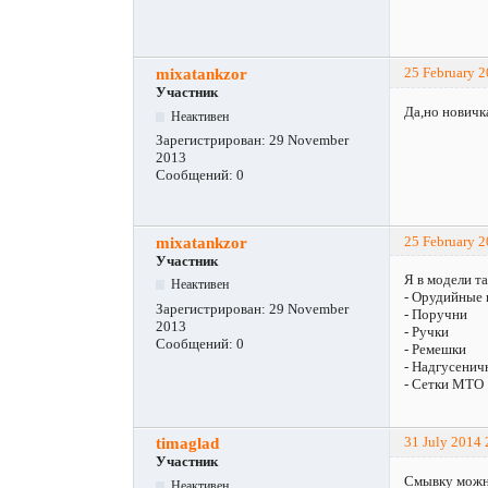
mixatankzor
25 February 
Участник
Да,но новичк
Неактивен
Зарегистрирован:
29 November
2013
Сообщений:
0
mixatankzor
25 February 
Участник
Я в модели т
Неактивен
- Орудийные 
Зарегистрирован:
29 November
- Поручни
2013
- Ручки
Сообщений:
0
- Ремешки
- Надгусенич
- Сетки МТО
timaglad
31 July 2014 
Участник
Смывку можно
Неактивен