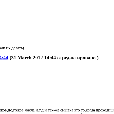
как их делать)
4:44
(31 March 2012 14:44 отредактировано )
ов,подтеков масла и.т.д и так-же смывка это то,когда проходиш