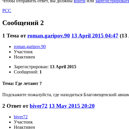
Чтобы отправить ответ, вы должны
войти
или
зарегистрироват
РСС
Сообщений 2
1
Тема от
roman.garipov.90
13 April 2015 04:47
(13
roman.garipov.90
Участник
Неактивен
Зарегистрирован:
13 April 2015
Сообщений:
1
Тема: Где летают ?
Подскажите пожалуйста, где находиться Благовещенский авиам
2
Ответ от
biver72
13 May 2015 20:20
biver72
Участник
Неактивен