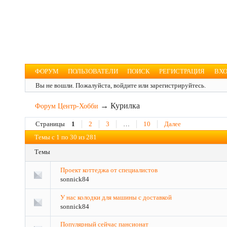
Форум Центр-Хобби
Для увлечённых людей
ФОРУМ
ПОЛЬЗОВАТЕЛИ
ПОИСК
РЕГИСТРАЦИЯ
ВХ
Вы не вошли.
Пожалуйста, войдите или зарегистрируйтесь.
→
Курилка
Форум Центр-Хобби
Страницы
1
2
3
…
10
Далее
Темы с 1 по 30 из 281
Темы
Проект коттеджа от специалистов
sonnick84
У нас колодки для машины с доставкой
sonnick84
Популярный сейчас пансионат