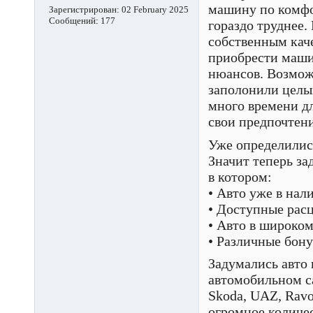
машину по комфор
Зарегистрирован:
02 February 2025
Сообщений:
177
гораздо труднее.
собственным кач
приобрести машин
нюансов. Возмож
заполонили целый
много времени дл
свои предпочтени
Уже определилис
Значит теперь за
в котором:
• Авто уже в нал
• Доступные рас
• Авто в широком
• Различные бону
Задумались авто
автомобильном с
Skoda, UAZ, Ravo
огромное количе