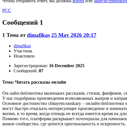
Чтобы отправить ответ, вы должны
войти
или
зарегистрироват
РСС
Сообщений 1
1
Тема от
dimafikas
25 May 2026 20:17
dimafikas
Участник
Неактивен
Зарегистрирован:
16 December 2025
Сообщений:
87
Тема: Читать рассказы онлайн
Он-лайн-библиотека маленьких рассказов, стихов, фанфиков, ск
У нас подобраны произведения всевозможных жанров и направ
Основное достоинство chitayem-rasskazy – онлайн-библиотеки 
могут быстро отыскать интересующее произведение и начинать
жизни, в то время, когда отнюдь не всегда имеется время на дл
Помимо того, платформа раскрывает потенциалы для начинающи
живое сообщество, где ценится оригинальность и искренность