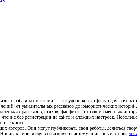
ься
азок и забавных историй — это удобная платформа для всех, кто
лений: от умилительных рассказов до юмористических историй,
маленьких рассказов, стихов, фанфиков, сказок и смешных истор
 чтение без регистрации на сайте и сложных настроек. Небольш
инные книги.
х авторов. Они могут публиковать свои работы, делиться творч
. Написав либо введя в поисковую систему поисковый запрос
чит