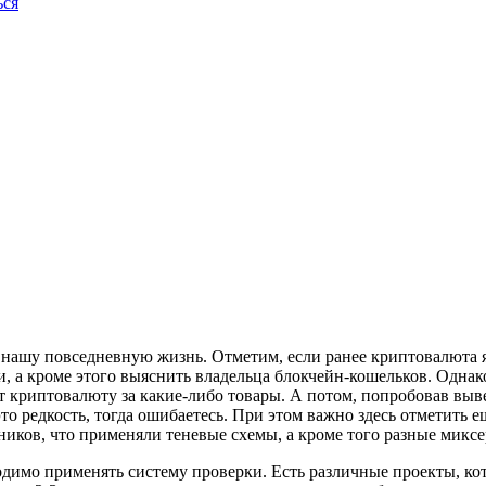
ься
нашу повседневную жизнь. Отметим, если ранее криптовалюта 
и, а кроме этого выяснить владельца блокчейн-кошельков. Одна
криптовалюту за какие-либо товары. А потом, попробовав выве
это редкость, тогда ошибаетесь. При этом важно здесь отметить
ников, что применяли теневые схемы, а кроме того разные миксе
ходимо применять систему проверки. Есть различные проекты, к