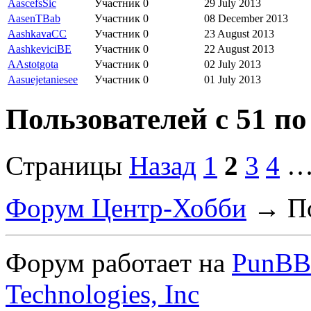
AascefsSic
Участник
0
29 July 2013
AasenTBab
Участник
0
08 December 2013
AashkavaCC
Участник
0
23 August 2013
AashkeviciBE
Участник
0
22 August 2013
AAstotgota
Участник
0
02 July 2013
Aasuejetaniesee
Участник
0
01 July 2013
Пользователей с 51 по 
Страницы
Назад
1
2
3
4
Форум Центр-Хобби
→
П
Форум работает на
PunBB
Technologies, Inc