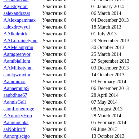
Aaleddydon
Участник
0
01 January 2014
aalexandrszss
Участник
0
06 March 2014
AAlexapammax
Участник
0
04 December 2013
aalexdrewyui
Участник
0
18 March 2013
AAlkalmick
Участник
0
01 July 2013
AALorrainetymn
Участник
0
29 November 2013
AAMelantymn
Участник
0
30 October 2013
Aamgreenvor
Участник
0
25 March 2014
Aamibialllom
Участник
0
27 September 2013
AAMilisstymn
Участник
0
03 December 2013
aamlqwmytm
Участник
0
14 October 2013
Aammimoi
Участник
0
03 February 2014
AanaemnipS
Участник
0
06 December 2013
aanbdhne67
Участник
0
28 April 2014
AannisGall
Участник
0
07 May 2014
aannLoneuroge
Участник
0
08 August 2013
AAnnokyHon
Участник
0
28 March 2014
Aannuuchka
Участник
0
05 February 2014
aaNobIrriff
Участник
0
09 June 2013
Aanorgiscigo
Участник
0
13 October 2013