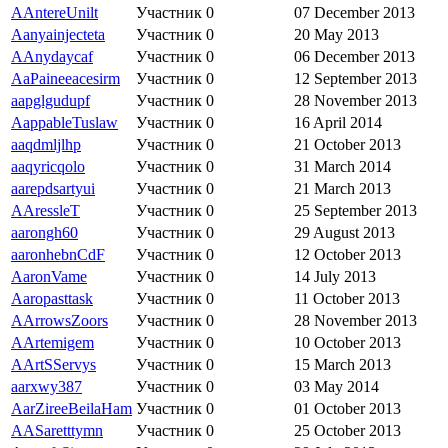
AAntereUnilt
Участник
0
07 December 2013
Aanyainjecteta
Участник
0
20 May 2013
AAnydaycaf
Участник
0
06 December 2013
AaPaineeacesirm
Участник
0
12 September 2013
aapglgudupf
Участник
0
28 November 2013
AappableTuslaw
Участник
0
16 April 2014
aaqdmljlhp
Участник
0
21 October 2013
aaqyricqolo
Участник
0
31 March 2014
aarepdsartyui
Участник
0
21 March 2013
AAressleT
Участник
0
25 September 2013
aarongh60
Участник
0
29 August 2013
aaronhebnCdF
Участник
0
12 October 2013
AaronVame
Участник
0
14 July 2013
Aaropasttask
Участник
0
11 October 2013
AArrowsZoors
Участник
0
28 November 2013
AArtemigem
Участник
0
10 October 2013
AArtSServys
Участник
0
15 March 2013
aarxwy387
Участник
0
03 May 2014
AarZireeBeilaHam
Участник
0
01 October 2013
AASaretttymn
Участник
0
25 October 2013